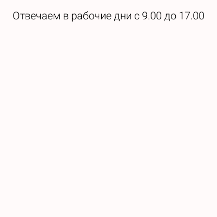
Отвечаем в рабочие дни с 9.00 до 17.00
Образовательные услуги оказываются в соответствии
с Федеральным законом от 04.05.2011 № 99-ФЗ
«О лицензировании отдельных видов деятельности».
Регистрационный номер лицензии:
№ Л035-01253-67/01385761
Страница обратной связи
Сведения об образовательной организации
Соглашение об обработке персональных данных
Договор оферта