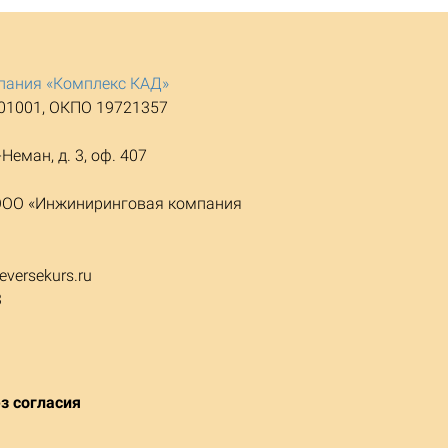
пания «Комплекс КАД»
01001, ОКПО 19721357
Неман, д. 3, оф. 407
3, ООО «Инжиниринговая компания
eversekurs.ru
3
з согласия