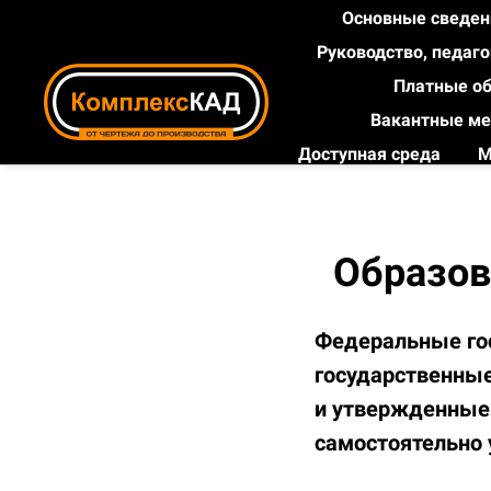
Основные сведе
Руководство, педаг
Платные об
Вакантные ме
Доступная среда
М
Образов
Федеральные го
государственные
и утвержденные 
самостоятельно 