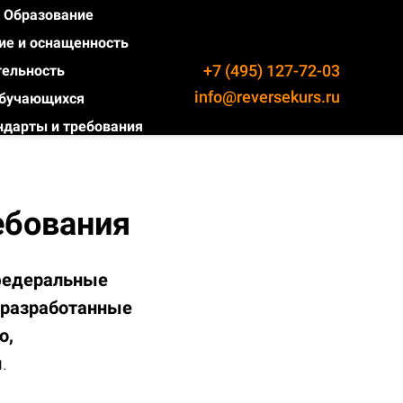
Образование
ие и оснащенность
+7 (495) 127-72-03
тельность
info@reversekurs.ru
обучающихся
ндарты и требования
ебования
федеральные
 разработанные
о,
.